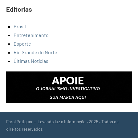
Editorias
Brasil
Entretenimento
Esporte
Rio Grande do Norte
Últimas Notícias
Farol Potiguar — Levando luz à informação • 2025 • Todos os
direitos reservados