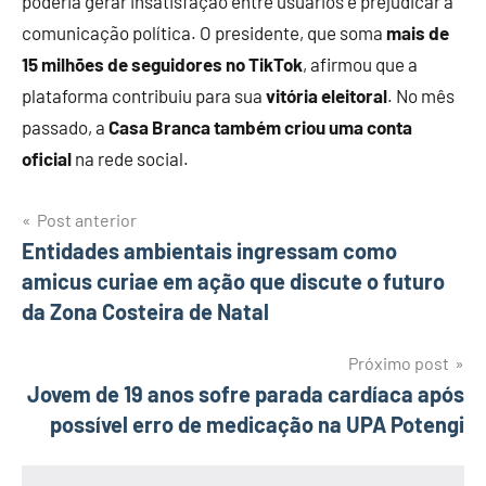
poderia gerar insatisfação entre usuários e prejudicar a
comunicação política. O presidente, que soma
mais de
15 milhões de seguidores no TikTok
, afirmou que a
plataforma contribuiu para sua
vitória eleitoral
. No mês
passado, a
Casa Branca também criou uma conta
oficial
na rede social.
Navegação
Post anterior
Entidades ambientais ingressam como
de
amicus curiae em ação que discute o futuro
Post
da Zona Costeira de Natal
Próximo post
Jovem de 19 anos sofre parada cardíaca após
possível erro de medicação na UPA Potengi