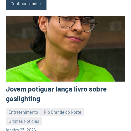
Continue lendo
Jovem potiguar lança livro sobre
gaslighting
Entretenimento
Rio Grande do Norte
Últimas Notícias
Habyner
Nenhum
janeiro 23, 2026