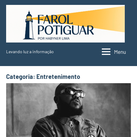
Pular
para
o
conteúdo
Menu
Levando luz a informação
Farol
Potiguar
Categoria:
Entretenimento