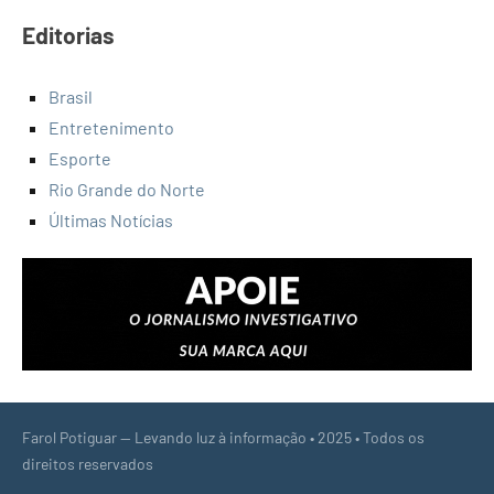
Editorias
Brasil
Entretenimento
Esporte
Rio Grande do Norte
Últimas Notícias
Farol Potiguar — Levando luz à informação • 2025 • Todos os
direitos reservados