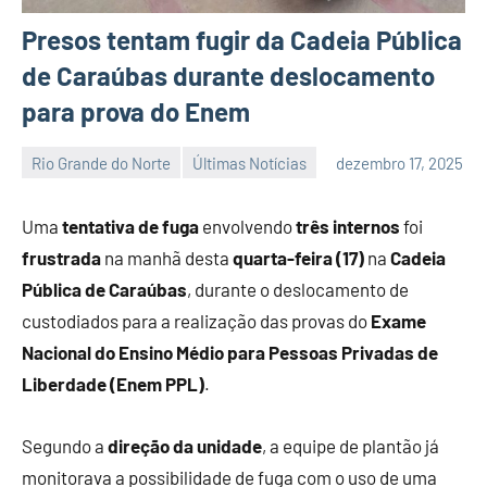
Presos tentam fugir da Cadeia Pública
de Caraúbas durante deslocamento
para prova do Enem
Rio Grande do Norte
Últimas Notícias
dezembro 17, 2025
Habyner
Nenhum
Lima
Comentário
Uma
tentativa de fuga
envolvendo
três internos
foi
frustrada
na manhã desta
quarta-feira (17)
na
Cadeia
Pública de Caraúbas
, durante o deslocamento de
custodiados para a realização das provas do
Exame
Nacional do Ensino Médio para Pessoas Privadas de
Liberdade (Enem PPL)
.
Segundo a
direção da unidade
, a equipe de plantão já
monitorava a possibilidade de fuga com o uso de uma