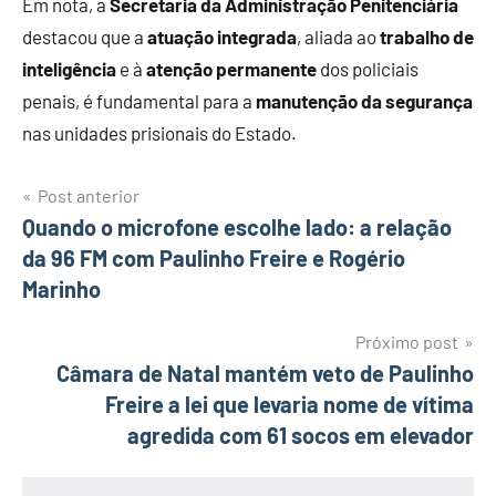
Em nota, a
Secretaria da Administração Penitenciária
destacou que a
atuação integrada
, aliada ao
trabalho de
inteligência
e à
atenção permanente
dos policiais
penais, é fundamental para a
manutenção da segurança
nas unidades prisionais do Estado.
Navegação
Post anterior
Quando o microfone escolhe lado: a relação
de
da 96 FM com Paulinho Freire e Rogério
Post
Marinho
Próximo post
Câmara de Natal mantém veto de Paulinho
Freire a lei que levaria nome de vítima
agredida com 61 socos em elevador