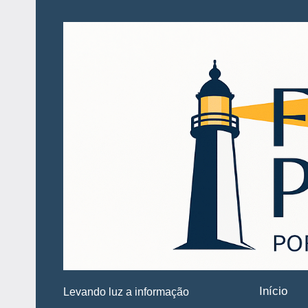
Pular
para
o
conteúdo
Início
Levando luz a informação