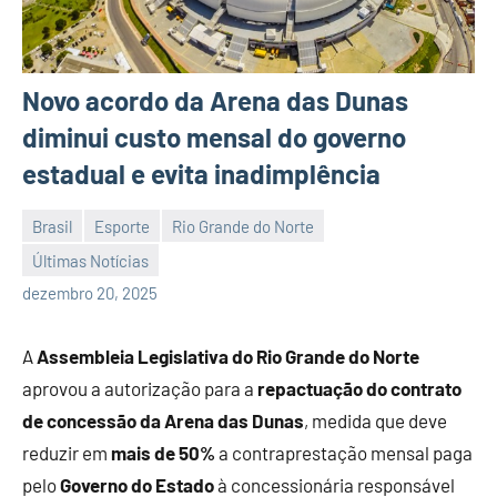
Novo acordo da Arena das Dunas
diminui custo mensal do governo
estadual e evita inadimplência
Brasil
Esporte
Rio Grande do Norte
Últimas Notícias
Habyner
Nenhum
dezembro 20, 2025
Lima
Comentário
A
Assembleia Legislativa do Rio Grande do Norte
aprovou a autorização para a
repactuação do contrato
de concessão da Arena das Dunas
, medida que deve
reduzir em
mais de 50%
a contraprestação mensal paga
pelo
Governo do Estado
à concessionária responsável