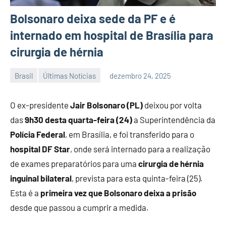
Bolsonaro deixa sede da PF e é
internado em hospital de Brasília para
cirurgia de hérnia
Brasil
Últimas Notícias
dezembro 24, 2025
Habyner
Nenhum
Lima
Comentário
O ex-presidente
Jair Bolsonaro (PL)
deixou por volta
das
9h30 desta quarta-feira (24)
a Superintendência da
Polícia Federal
, em Brasília, e foi transferido para o
hospital DF Star
, onde será internado para a realização
de exames preparatórios para uma
cirurgia de hérnia
inguinal bilateral
, prevista para esta quinta-feira (25).
Esta é a
primeira vez que Bolsonaro deixa a prisão
desde que passou a cumprir a medida.