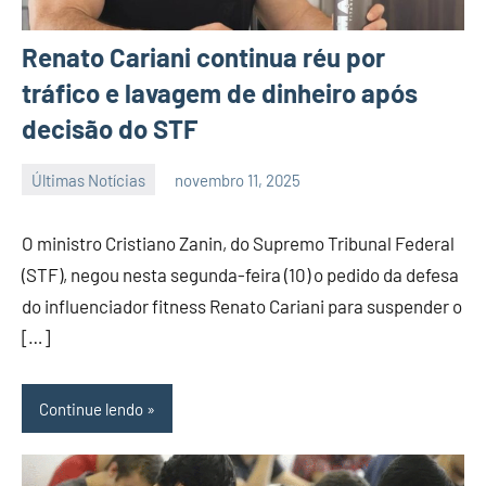
Renato Cariani continua réu por
tráfico e lavagem de dinheiro após
decisão do STF
Últimas Notícias
novembro 11, 2025
Habyner
Nenhum
Lima
Comentário
O ministro Cristiano Zanin, do Supremo Tribunal Federal
(STF), negou nesta segunda-feira (10) o pedido da defesa
do influenciador fitness Renato Cariani para suspender o
[…]
Continue lendo