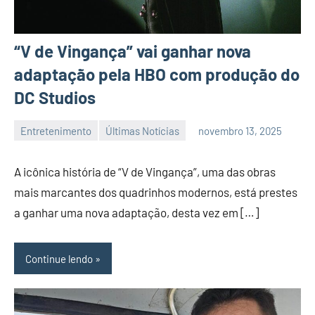
“V de Vingança” vai ganhar nova
adaptação pela HBO com produção do
DC Studios
Entretenimento
Últimas Notícias
novembro 13, 2025
Habyner
Nenhum
Lima
Comentário
A icônica história de “V de Vingança”, uma das obras
mais marcantes dos quadrinhos modernos, está prestes
a ganhar uma nova adaptação, desta vez em […]
Continue lendo